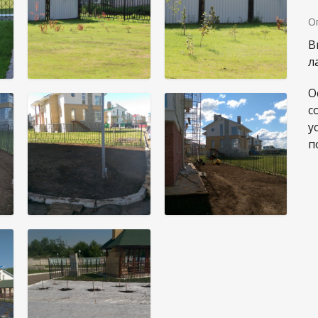
О
В
л
О
с
у
п