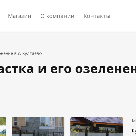
Магазин
О компании
Контакты
нение в с. Култаево
стка и его озеленен
М
К